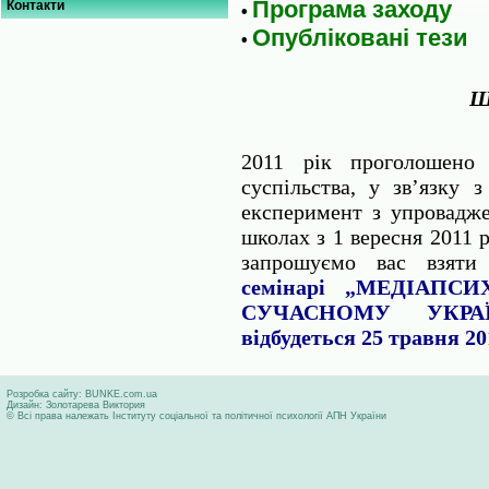
Програма заходу
Контакти
•
Опубліковані тези
•
Ш
2011 рік проголошено 
суспільства, у зв’язку
експеримент з упроваджен
школах з 1 вересня 2011 
запрошуємо вас взят
семінарі „МЕДІАПС
СУЧАСНОМУ УКРА
відбудеться 25 травня 20
Розробка сайту:
BUNKE.com.ua
Дизайн:
Золотарева Виктория
© Всі права належать Інституту соціальної та політичної психології АПН України