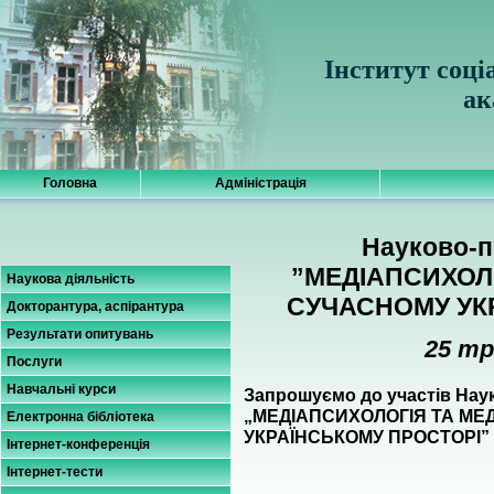
Інститут соці
ак
Головна
Адміністрація
Науково-п
”МЕДІАПСИХОЛО
Наукова діяльність
СУЧАСНОМУ УК
Докторантура, аспірантура
Результати опитувань
25 тр
Послуги
Навчальні курси
Запрошуємо до участів Нау
„МЕДІАПСИХОЛОГІЯ ТА МЕ
Електронна бібліотека
УКРАЇНСЬКОМУ ПРОСТОРІ” що
Інтернет-конференція
Інтернет-тести