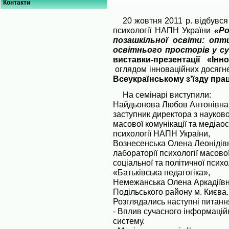
Контакти
20 жовтня 2011 р. відбувся 
психології НАПН України
«Ро
позашкільної освіти: опт
освітнього просторів у суч
виставки-презентації «Інн
оглядом інноваційних досягнен
Всеукраїнському з’їзду прац
На семінарі виступили:
Найдьонова Любов Антонівна, к
заступник директора з науково
масової комунікації та медіаос
психології НАПН України,
Вознесенська Олена Леонідівна
лабораторії психології масової
соціальної та політичної псих
«Батьківська педагогіка»,
Немежанська Олена Аркадіївна
Подільського району м. Києва.
Розглядались наступні питанн
- Вплив сучасного інформацій
систему.