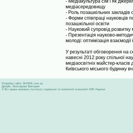
- Медіакультура сім’ї як дже
медіасередовищу
- Роль позашкільних закладів о
- Форми співпраці науковців п
позашкільної освіти
- Науковий супровід розвитку 
- Презентація науково-методи
молоді: оптимізація взаємодії
У результаті обговорення на
навесні 2012 року спільної на
медіаосвітніх майстер-класів дл
Київського міського будинку вч
Розробка сайту:
BUNKE.com.ua
Дизайн:
Золотарева Виктория
© Всі права належать Інституту соціальної та політичної психології АПН України